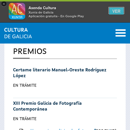
×
Axenda Cultura
VER
Xunta de Galicia
Aplicación gratuíta - En Google Play
Saltar al menú
M
INICIO
0
Vostede
PREMIOS
está
Certame literario Manuel-Oreste Rodríguez
aquí
López
EN TRÁMITE
XIII Premio Galicia de Fotografía
Contemporánea
EN TRÁMITE