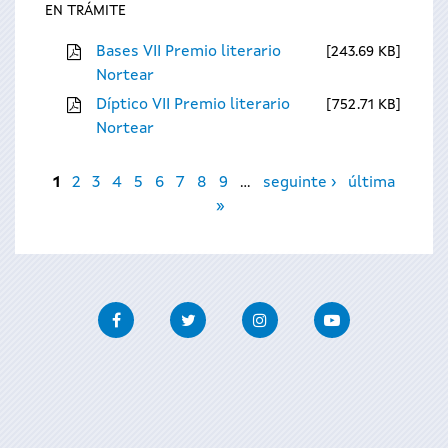
EN TRÁMITE
Bases VII Premio literario
243.69 KB
Nortear
Díptico VII Premio literario
752.71 KB
Nortear
Páxinas
1
2
3
4
5
6
7
8
9
…
seguinte ›
última
»
Facebook
Twitter
Instagram
Youtube