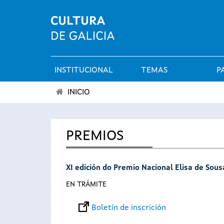
INSTITUCIONAL
TEMAS
P
Menú
INICIO
principal
Vostede
está
PREMIOS
aquí
XI edición do Premio Nacional Elisa de Sou
EN TRÁMITE
Boletín de inscrición