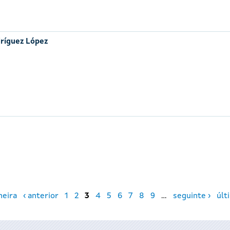
ríguez López
meira
‹ anterior
1
2
3
4
5
6
7
8
9
…
seguinte ›
últ