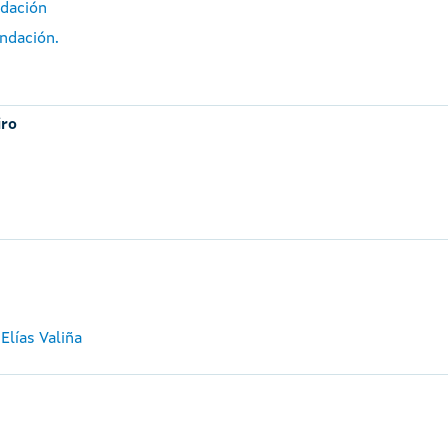
ndación
ndación.
iro
Elías Valiña