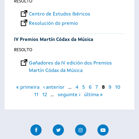
RESOLTO
Centro de Estudos Ibéricos
Resolución do premio
IV Premios Martín Códax da Música
RESOLTO
Gañadores da IV edición dos Premios
Martín Códax da Música
Páxinas
« primeira
‹ anterior
…
4
5
6
7
8
9
10
11
12
…
seguinte ›
última »
Facebook
Twitter
Instagram
Youtube