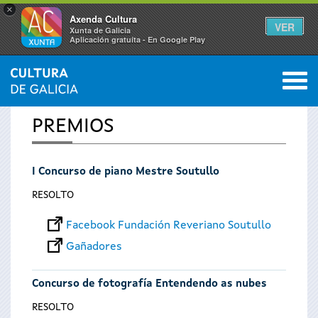
×
Axenda Cultura
VER
Xunta de Galicia
Aplicación gratuíta - En Google Play
Saltar al menú
M
INICIO
0
Vostede
PREMIOS
está
I Concurso de piano Mestre Soutullo
aquí
RESOLTO
Facebook Fundación Reveriano Soutullo
Gañadores
Concurso de fotografía Entendendo as nubes
RESOLTO