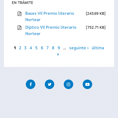
EN TRÁMITE
Bases VII Premio literario
243.69 KB
Nortear
Díptico VII Premio literario
752.71 KB
Nortear
Páxinas
1
2
3
4
5
6
7
8
9
…
seguinte ›
última
»
Facebook
Twitter
Instagram
Youtube