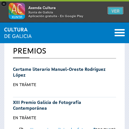
×
Axenda Cultura
VER
Xunta de Galicia
Aplicación gratuíta - En Google Play
Saltar al menú
M
INICIO
0
Vostede
PREMIOS
está
Certame literario Manuel-Oreste Rodríguez
aquí
López
EN TRÁMITE
XIII Premio Galicia de Fotografía
Contemporánea
EN TRÁMITE