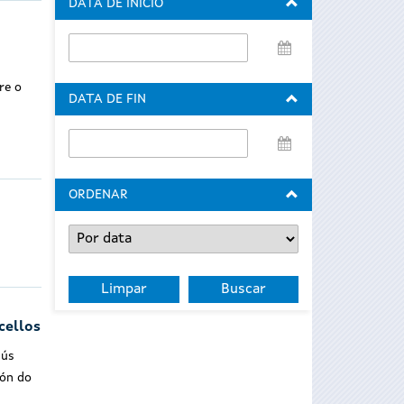
DATA DE INICIO
Data
de
re o
inicio
DATA DE FIN
Data
de
fin
ORDENAR
cellos
sús
ión do