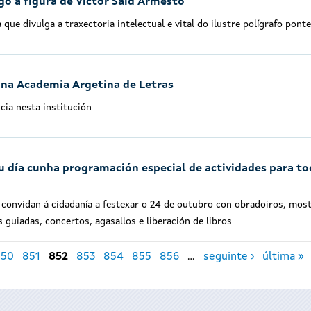
go a figura de Víctor Said Armesto
que divulga a traxectoria intelectual e vital do ilustre polígrafo pont
 na Academia Argetina de Letras
cia nesta institución
eu día cunha programación especial de actividades para t
convidan á cidadanía a festexar o 24 de outubro con obradoiros, mos
s guiadas, concertos, agasallos e liberación de libros
850
851
852
853
854
855
856
…
seguinte ›
última »