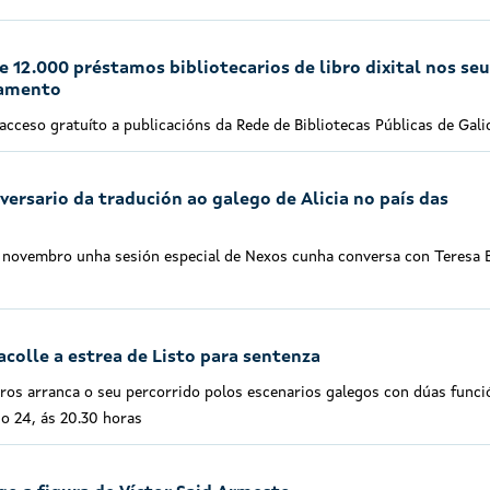
de 12.000 préstamos bibliotecarios de libro dixital nos se
namento
 acceso gratuíto a publicacións da Rede de Bibliotecas Públicas de Gali
ersario da tradución ao galego de Alicia no país das
e novembro unha sesión especial de Nexos cunha conversa con Teresa B
acolle a estrea de Listo para sentenza
eros arranca o seu percorrido polos escenarios galegos con dúas funci
o 24, ás 20.30 horas