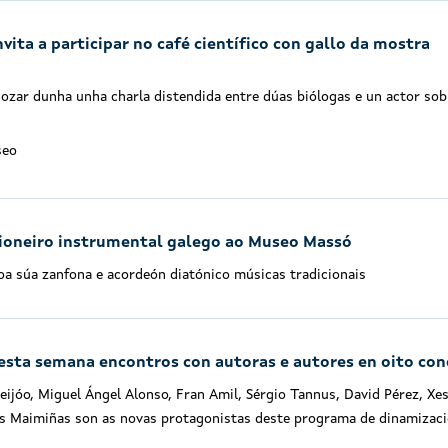
vita a participar no café científico con gallo da mostra
ozar dunha unha charla distendida entre dúas biólogas e un actor sob
seo
cioneiro instrumental galego ao Museo Massó
oa súa zanfona e acordeón diatónico músicas tradicionais
 esta semana encontros con autoras e autores en oito con
eijóo, Miguel Ángel Alonso, Fran Amil, Sérgio Tannus, David Pérez, Xe
 As Maimiñas son as novas protagonistas deste programa de dinamizac