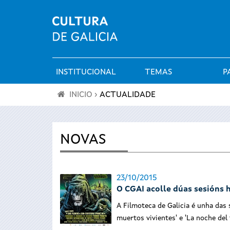
INSTITUCIONAL
TEMAS
P
Menú
INICIO
›
ACTUALIDADE
principal
Vostede
está
NOVAS
aquí
23/10/2015
O CGAI acolle dúas sesións
A Filmoteca de Galicia é unha das 
muertos vivientes' e 'La noche de