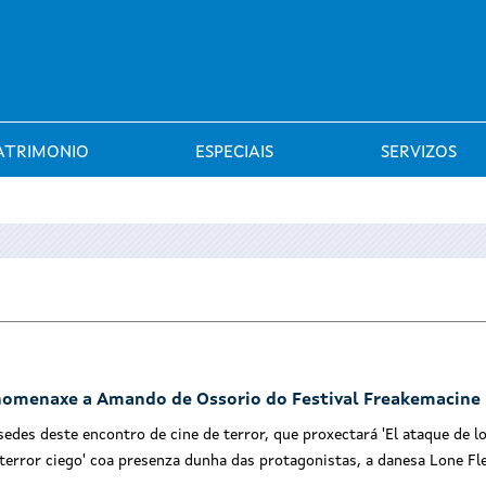
Saltar al menú
ATRIMONIO
ESPECIAIS
SERVIZOS
 homenaxe a Amando de Ossorio do Festival Freakemacine
sedes deste encontro de cine de terror, que proxectará 'El ataque de l
l terror ciego' coa presenza dunha das protagonistas, a danesa Lone F