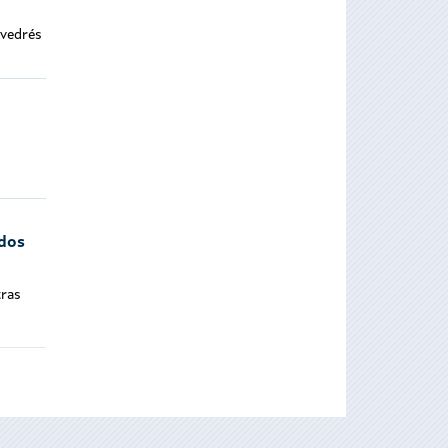
evedrés
odos
tras