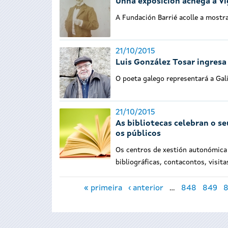
Unha exposición achega a Vi
A Fundación Barrié acolle a mostra 
21/10/2015
Luis González Tosar ingresa
O poeta galego representará a Gali
21/10/2015
As bibliotecas celebran o s
os públicos
Os centros de xestión autonómica 
bibliográficas, contacontos, visita
Páxinas
« primeira
‹ anterior
…
848
849