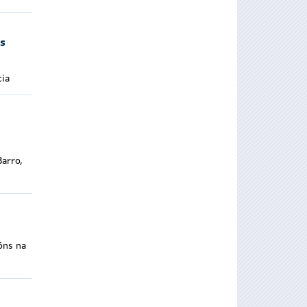
us
cia
arro,
óns na