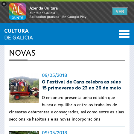
×
Axenda Cultura
VER
Xunta de Galicia
Aplicación gratuíta - En Google Play
Saltar al menú
M
INICIO
›
ACTUALIDADE
0
Vostede
NOVAS
está
aquí
09/05/2018
O Festival de Cans celebra as súas
15 primaveras do 23 ao 26 de maio
O encontro presenta unha edición que
busca o equilibrio entre os traballos de
cineastas debutantes e consagrados, así como entre as súas
seccións xa habituais e as novas incorporacións
09/05/2018