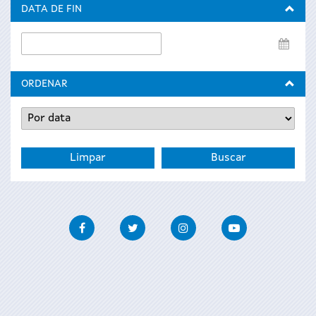
inicio
DATA DE FIN
Data
de
fin
ORDENAR
Facebook
Twitter
Instagram
Youtube