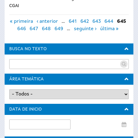
CGAI
Páxinas
« primeira
‹ anterior
…
641
642
643
644
645
646
647
648
649
…
seguinte ›
última »
BUSCA NO TEXTO
ÁREA TEMÁTICA
DATA DE INICIO
Data
de