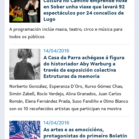
Cultura no Camiño emprende hoxe
en Sober unha viaxe que levará 92
espectáculos por 24 concellos de
Lugo
A programación inclúe maxia, teatro, circo e música para
todos os públicos
14/04/2016
A Casa da Parra achégase á figura
do historiador Aby Warburg a
través da exposición colectiva
Estruturas da memoria
Norberto González, Esperanza D´Ors, Xurxo Gómez Chao,
Simón Zabell, Rocío Verdejo, Alina Granados, Juan Carlos
Román, Elena Fernández Prada, Suso Fandiño e Olmo Blanco
son os 10 recoñecidos artistas que participan na mostra
14/04/2016
As artes e as emocicións,
protagonistas do primeiro Boletín