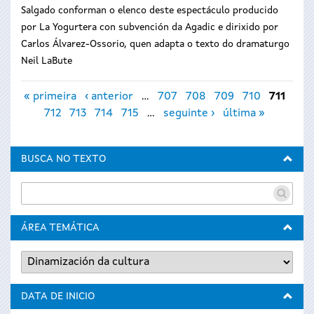
Salgado conforman o elenco deste espectáculo producido
por La Yogurtera con subvención da Agadic e dirixido por
Carlos Álvarez-Ossorio, quen adapta o texto do dramaturgo
Neil LaBute
Páxinas
« primeira
‹ anterior
…
707
708
709
710
711
712
713
714
715
…
seguinte ›
última »
BUSCA NO TEXTO
ÁREA TEMÁTICA
DATA DE INICIO