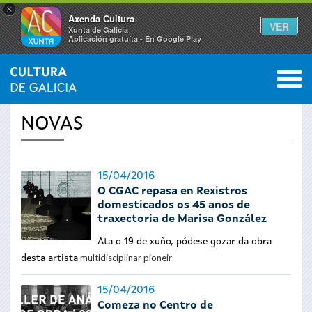
×
Axenda Cultura
VER
Xunta de Galicia
Aplicación gratuíta - En Google Play
Saltar al menú
M
INICIO
›
ACTUALIDADE
0
Vostede
NOVAS
está
aquí
15/04/2016
O CGAC repasa en Rexistros
domesticados os 45 anos de
traxectoria de Marisa González
Ata o 19 de xuño, pódese gozar da obra
multidisciplinar pioneir
desta artista
15/04/2016
Comeza no Centro de