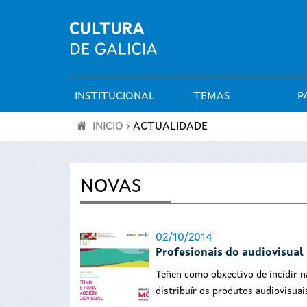
INSTITUCIONAL
TEMAS
P
Menú
INICIO
›
ACTUALIDADE
principal
Vostede
está
NOVAS
aquí
02/10/2014
Profesionais do audiovisual
Teñen como obxectivo de incidir n
distribuír os produtos audiovisuai