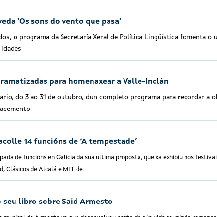
veda 'Os sons do vento que pasa'
os, o programa da Secretaría Xeral de Política Lingüística fomenta o 
 idades
 dramatizadas para homenaxear a Valle-Inclán
ario, do 3 ao 31 de outubro, dun completo programa para recordar a o
 nacemento
acolle 14 funcións de ‘A tempestade’
da de funcións en Galicia da súa última proposta, que xa exhibiu nos festivai
d, Clásicos de Alcalá e MIT de
o seu libro sobre Said Armesto