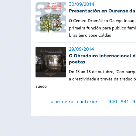
30/09/2014
Presentación en Ourense da e
O Centro Dramático Galego inaugur
primeira función para público fami
brasileiro José Caldas
29/09/2014
O Obradoiro Internacional d
poetas
Do 13 ao 18 de outubro, ‘Con barqu
a creatividade a través da traduci
sueco
Páxinas
« primeira
‹ anterior
…
940
941
9