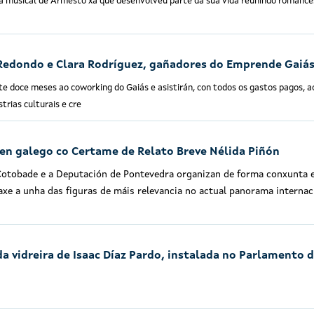
ta musical de Armesto xa que desenvolveu parte da súa vida reunindo romance
 Redondo e Clara Rodríguez, gañadores do Emprende Gaiá
te doce meses ao coworking do Gaiás e asistirán, con todos os gastos pagos, a
trias culturais e cre
a en galego co Certame de Relato Breve Nélida Piñón
 Cotobade e a Deputación de Pontevedra organizan de forma conxunta 
axe a unha das figuras de máis relevancia no actual panorama internac
a vidreira de Isaac Díaz Pardo, instalada no Parlamento 