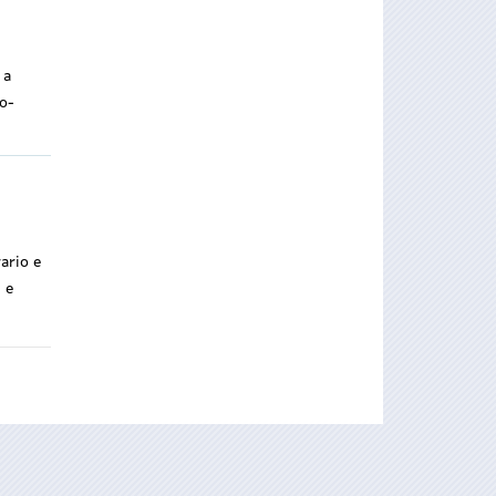
 a
so-
ario e
 e