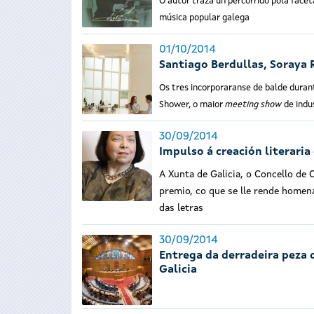
O autor traza un percorrido pola face
música popular galega
01/10/2014
Santiago Berdullas, Soraya
Os tres incorporaranse de balde duran
Shower, o maior
meeting show
de indus
30/09/2014
Impulso á creación literari
A Xunta de Galicia, o Concello de
premio, co que se lle rende homen
das letras
30/09/2014
Entrega da derradeira peza d
Galicia