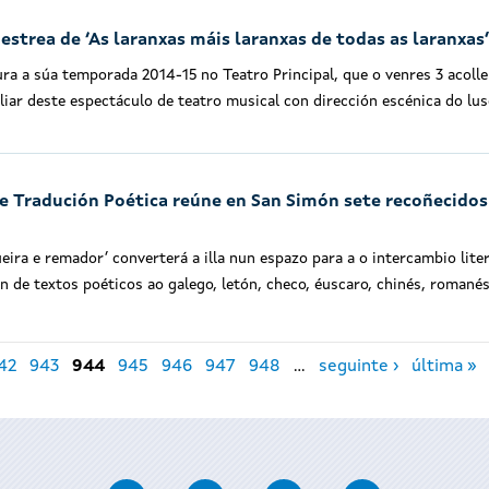
strea de ‘As laranxas máis laranxas de todas as laranxas’
a a súa temporada 2014-15 no Teatro Principal, que o venres 3 acolle
liar deste espectáculo de teatro musical con dirección escénica do lu
e Tradución Poética reúne en San Simón sete recoñecidos
eira e remador’ converterá a illa nun espazo para a o intercambio liter
ón de textos poéticos ao galego, letón, checo, éuscaro, chinés, romanés
42
943
944
945
946
947
948
…
seguinte ›
última »