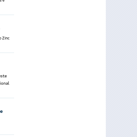
s e
s
o Zinc
este
ional
de