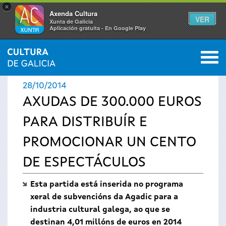
×
Axenda Cultura
VER
Xunta de Galicia
Aplicación gratuíta - En Google Play
Saltar al menú
M
INICIO
›
ACTUALIDADE
0
Vostede
28/10/2014
está
AXUDAS DE 300.000 EUROS
PARA DISTRIBUÍR E
aquí
PROMOCIONAR UN CENTO
DE ESPECTÁCULOS
Esta partida está inserida no programa
xeral de subvencións da Agadic para a
industria cultural galega, ao que se
destinan 4,01 millóns de euros en 2014