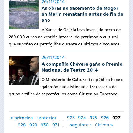
26/11/2014
As obras no xacemento de Mogor
en Marín rematarán antes de fin de
ano
A Xunta de Galicia leva investido preto de
280.000 euros na xestión integral do patrimonio cultural
que supoñen os petróglifos durante os últimos cinco anos
26/11/2014
A compañía Chévere gaña o Premio
Nacional de Teatro 2014
O Ministerio de Cultura fixo público hoxe o
galardón que distingue a traxectoria do
grupo artífice de espectáculos como Citizen ou Eurozone
Páxinas
« primeira
‹ anterior
…
923
924
925
926
927
928
929
930
931
…
seguinte ›
última »