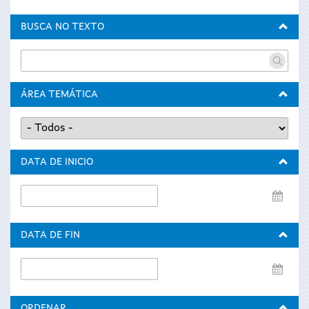
BUSCA NO TEXTO
ÁREA TEMÁTICA
DATA DE INICIO
Data
de
inicio
DATA DE FIN
Data
de
fin
ORDENAR