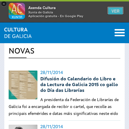
×
Axenda Cultura
VER
Xunta de Galicia
Aplicación gratuíta - En Google Play
Saltar al menú
M
INICIO
›
ACTUALIDADE
0
Vostede
NOVAS
está
aquí
28/11/2014
Difusión do Calendario do Libro e
da Lectura de Galicia 2015 co gallo
do Día das Librarías
A presidenta da Federación de Librarías de
Galicia foi a encargada de recibir o cartel, que recolle as
principais efemérides e datas máis significativas neste eido
28/11/2014