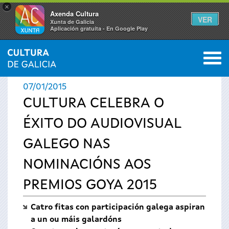
×
Axenda Cultura
VER
Xunta de Galicia
Aplicación gratuíta - En Google Play
Saltar al menú
M
INICIO
›
ACTUALIDADE
0
Vostede
07/01/2015
está
CULTURA CELEBRA O
ÉXITO DO AUDIOVISUAL
aquí
GALEGO NAS
NOMINACIÓNS AOS
PREMIOS GOYA 2015
Catro fitas con participación galega aspiran
a un ou máis galardóns