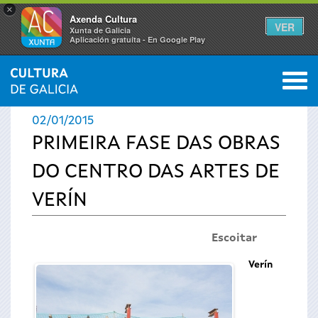
×
Axenda Cultura
VER
Xunta de Galicia
Aplicación gratuíta - En Google Play
Saltar al menú
M
INICIO
›
ACTUALIDADE
0
Vostede
02/01/2015
está
PRIMEIRA FASE DAS OBRAS
DO CENTRO DAS ARTES DE
aquí
VERÍN
Escoitar
Verín