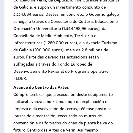
Concello de Verín, da Deputación de Ourense e da Xunta
de Galicia, e supón un investimento conxunto de
3.334.884 euros. Destes, en concreto, o Goberno galego
achega, a través da Consellería de Cultura, Educación e
Ordenación Universitaria (1.344.198,96 euros), da
Consellería de Medio Ambiente, Territorio e
Infraestruturas (1.260.000 euros), e a Axencia Turismo
de Galicia (200.000 euros), máis de 2,8 millóns de
euros. Parte das devanditas actuacións están
sufragadas a través do Fondo Europeo de
Desenvolvemento Rexional do Programa operativo
FEDER.
Avance do Centro das Artes
Cómpre lembrar que a execución deste equipamento
cultural avanza a bo ritmo. Logo da explanación e
limpeza e da escavación de terras, téñense posto as
lousas de cimentación, executado os muros de
contención e os forxados do chan da planta baixa do
futuro Centro das Artes de Verín. Así mesmo,