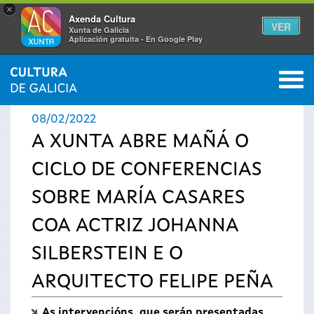
×
Axenda Cultura
VER
Xunta de Galicia
Aplicación gratuíta - En Google Play
Saltar al menú
M
INICIO
›
ACTUALIDADE
0
Vostede
08/02/2022
está
A XUNTA ABRE MAÑÁ O
CICLO DE CONFERENCIAS
aquí
SOBRE MARÍA CASARES
COA ACTRIZ JOHANNA
SILBERSTEIN E O
ARQUITECTO FELIPE PEÑA
As intervencións, que serán presentadas