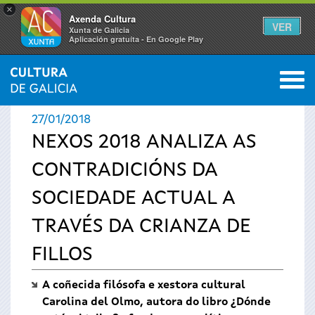
×
Axenda Cultura
VER
Xunta de Galicia
Aplicación gratuíta - En Google Play
Saltar al menú
M
INICIO
›
ACTUALIDADE
0
Vostede
27/01/2018
está
NEXOS 2018 ANALIZA AS
CONTRADICIÓNS DA
aquí
SOCIEDADE ACTUAL A
TRAVÉS DA CRIANZA DE
FILLOS
A coñecida filósofa e xestora cultural
Carolina del Olmo, autora do libro ¿Dónde