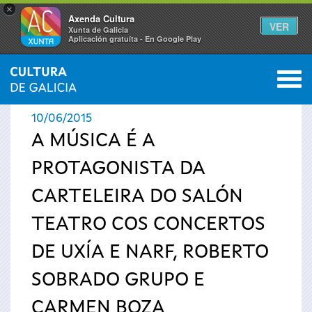
×
Axenda Cultura
VER
Xunta de Galicia
Aplicación gratuíta - En Google Play
Saltar al menú
M
INICIO
›
ACTUALIDADE
0
Vostede
10/06/2015
está
A MÚSICA É A
PROTAGONISTA DA
aquí
CARTELEIRA DO SALÓN
TEATRO COS CONCERTOS
DE UXÍA E NARF, ROBERTO
SOBRADO GRUPO E
CARMEN BOZA