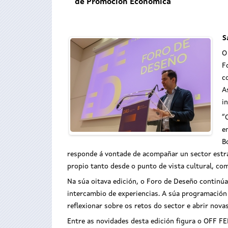
de Promoción Económica
S
O
F
c
A
i
“
e
B
responde á vontade de acompañar un sector estra
propio tanto desde o punto de vista cultural, co
Na súa oitava edición, o Foro de Deseño continú
intercambio de experiencias. A súa programación e
reflexionar sobre os retos do sector e abrir novas
Entre as novidades desta edición figura o OFF FE