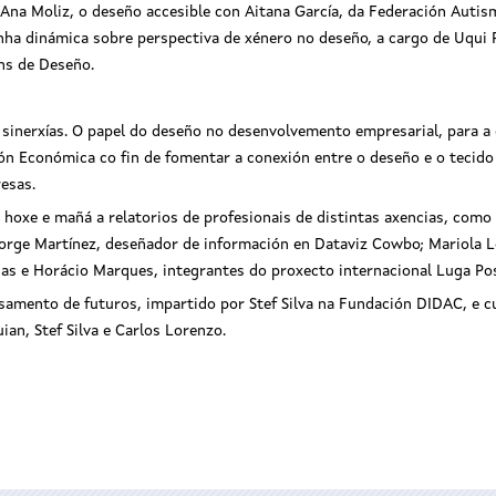
Ana Moliz, o deseño accesible con Aitana García, da Federación Autis
nha dinámica sobre perspectiva de xénero no deseño, a cargo de Uqui 
ns de Deseño.
ra sinerxías. O papel do deseño no desenvolvemento empresarial, para 
ón Económica co fin de fomentar a conexión entre o deseño e o tecido
esas.
 hoxe e mañá a relatorios de profesionais de distintas axencias, como S
; Jorge Martínez, deseñador de información en Dataviz Cowbo; Mariola
as e Horácio Marques, integrantes do proxecto internacional Luga Pos
mento de futuros, impartido por Stef Silva na Fundación DIDAC, e cu
ian, Stef Silva e Carlos Lorenzo.