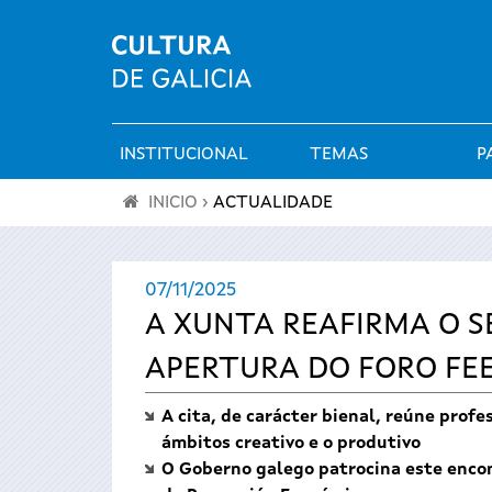
INSTITUCIONAL
TEMAS
P
Menú
INICIO
›
ACTUALIDADE
principal
Vostede
07/11/2025
está
A XUNTA REAFIRMA O S
aquí
APERTURA DO FORO FEE
A cita, de carácter bienal, reúne prof
ámbitos creativo e o produtivo
O Goberno galego patrocina este encon