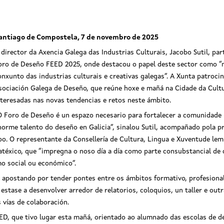
antiago de Compostela, 7 de novembro de 2025
 director da Axencia Galega das Industrias Culturais, Jacobo Sutil, par
oro de Deseño FEED 2025, onde destacou o papel deste sector como “m
onxunto das industrias culturais e creativas galegas”. A Xunta patroci
sociación Galega de Deseño, que reúne hoxe e mañá na Cidade da Cultu
nteresadas nas novas tendencias e retos neste ámbito.
O Foro de Deseño é un espazo necesario para fortalecer a comunidade pr
norme talento do deseño en Galicia”, sinalou Sutil, acompañado pola p
oo. O representante da Consellería de Cultura, Lingua e Xuventude lem
téxico, que “impregna o noso día a día como parte consubstancial de c
mo social ou económico”.
a apostando por tender pontes entre os ámbitos formativo, profesiona
stase a desenvolver arredor de relatorios, coloquios, un taller e outra
 vías de colaboración.
ED, que tivo lugar esta mañá, orientado ao alumnado das escolas de d