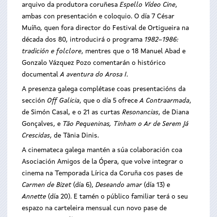
arquivo da produtora coruñesa
Espello Vídeo Cine
,
ambas con presentación e coloquio. O día 7 César
Muíño, quen fora director do Festival de Ortigueira na
década dos 80, introducirá o programa
1982–1986:
tradición e folclore
, mentres que o 18 Manuel Abad e
Gonzalo Vázquez Pozo comentarán o histórico
documental
A aventura do Arosa I
.
A presenza galega complétase coas presentacións da
sección
Off Galicia
, que o día 5 ofrece
A Contraarmada
,
de Simón Casal, e o 21 as curtas
Resonancias
, de Diana
Gonçalves, e
Tão Pequeninas, Tinham o Ar de Serem Já
Crescidas
, de Tânia Dinis.
A cinemateca galega mantén a súa colaboración coa
Asociación Amigos de la Ópera, que volve integrar o
cinema na Temporada Lírica da Coruña cos pases de
Carmen de Bizet
(día 6),
Deseando amar
(día 13) e
Annette
(día 20). E tamén o público familiar terá o seu
espazo na carteleira mensual cun novo pase de