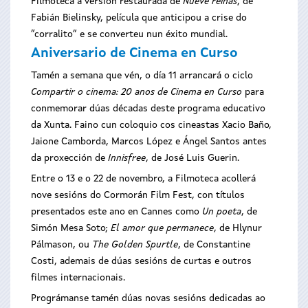
Filmoteca a versión restaurada de
Nueve reinas
, de
Fabián Bielinsky, película que anticipou a crise do
“corralito” e se converteu nun éxito mundial.
Aniversario de Cinema en Curso
Tamén a semana que vén, o día 11 arrancará o ciclo
Compartir o cinema: 20 anos de Cinema en Curso
para
conmemorar dúas décadas deste programa educativo
da Xunta. Faino cun coloquio cos cineastas Xacio Baño,
Jaione Camborda, Marcos López e Ángel Santos antes
da proxección de
Innisfree
, de José Luis Guerin.
Entre o 13 e o 22 de novembro, a Filmoteca acollerá
nove sesións do Cormorán Film Fest, con títulos
presentados este ano en Cannes como
Un poeta
, de
Simón Mesa Soto;
El amor que permanece
, de Hlynur
Pálmason, ou
The Golden Spurtle
, de Constantine
Costi, ademais de dúas sesións de curtas e outros
filmes internacionais.
Prográmanse tamén dúas novas sesións dedicadas ao