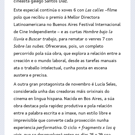
cineasta galego Santos Díaz.
Este especial continúa o xoves 6 con
Las calles
–filme
polo que recibiu o premio á Mellor Directora
Latinoamericana no Buenos Aires Festival Internacional
de Cine Independiente – e as curtas
Hombre bajo la
lluvia
e
Buscar trabajo
, para rematar o venres 7 con
Sobre las nubes
. Ofrecerase, pois, un completo
percorrido pola súa obra, que explora a relación entre a
creación e o mundo laboral, desde as tarefas manuais
ata o traballo intelectual, cunha posta en escena
austera e precisa.
A outra gran protagonista de novembro é Lucía Seles,
considerada unha das creadoras máis orixinais do
cinema en lingua hispana. Nacida en Bos Aires, a súa
obra destaca pola rapidez produtiva e pola relación
entre a palabra escrita e a imaxe, nun estilo libre e
imprevisible que converte cada proxección nunha
experiencia
performativa
. O ciclo
+ fragments x los q