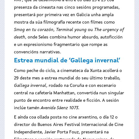
vivir
, que se desenvolverá entre os días 25 e 29 coa
presenza da cineasta nas cinco sesións programadas,
presentará por primeira vez en Galicia unha ampla
mostra da súa filmografía recente con filmes como
Smog en tu corazón
,
Terminal young
ou
The urgency of
death
, onde Seles combina humor absurdo, autoficción
e un expresionismo fragmentario que rompe as
convencións narrativas.
Estrea mundial de ‘Gallega invernal’
Como peche do ciclo, a cinemateca da Xunta acollerá o
29 deste mes a estrea mundial do seu último traballo,
Gallega invernal
, rodado na Coruña e con escenario
central na cafetería Manhattan, convertida nun singular
punto de encontro entre realidade e ficción. A sesión
inclúe tamén
Avenida Sáenz 1073
.
E aínda coa ollada posta no cine arxentino, o día 12 o
director do Buenos Aires Festival Internacional de Cine
Independiente, Javier Porta Fouz, presentará na