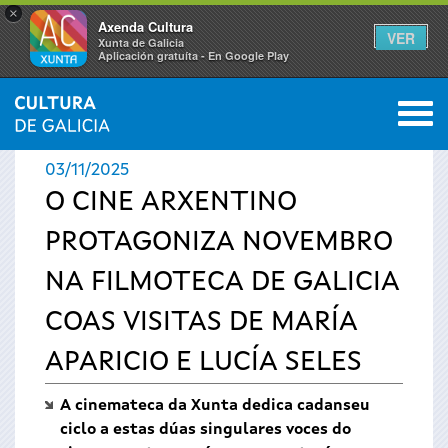
×
Axenda Cultura
VER
Xunta de Galicia
Aplicación gratuíta - En Google Play
Saltar al menú
M
INICIO
›
ACTUALIDADE
0
Vostede
03/11/2025
está
O CINE ARXENTINO
PROTAGONIZA NOVEMBRO
aquí
NA FILMOTECA DE GALICIA
COAS VISITAS DE MARÍA
APARICIO E LUCÍA SELES
A cinemateca da Xunta dedica cadanseu
ciclo a estas dúas singulares voces do