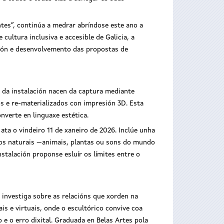
ntes”, continúa a medrar abríndose este ano a
cultura inclusiva e accesible de Galicia, a
ción e desenvolvemento das propostas de
s da instalación nacen da captura mediante
os e re-materializados con impresión 3D. Esta
nverte en linguaxe estética.
ata o vindeiro 11 de xaneiro de 2026. Inclúe unha
os naturais —animais, plantas ou sons do mundo
talación proponse esluír os límites entre o
 investiga sobre as relacións que xorden na
is e virtuais, onde o escultórico convive coa
e o erro dixital. Graduada en Belas Artes pola