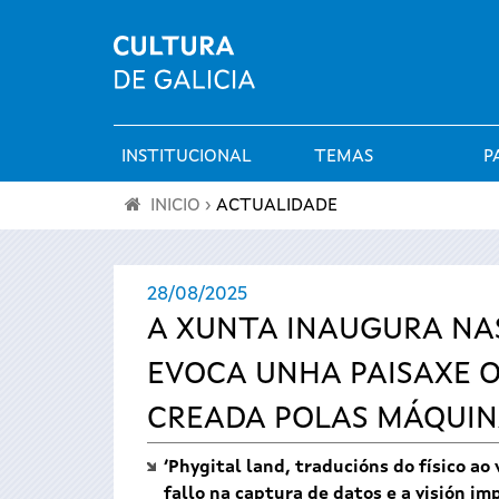
INSTITUCIONAL
TEMAS
P
Menú
INICIO
›
ACTUALIDADE
principal
Vostede
28/08/2025
está
A XUNTA INAUGURA NAS
aquí
EVOCA UNHA PAISAXE O
CREADA POLAS MÁQUIN
‘Phygital land, traducións do físico a
fallo na captura de datos e a visión i