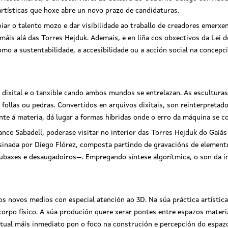
rtísticas que hoxe abre un novo prazo de candidaturas.
poiar o talento mozo e dar visibilidade ao traballo de creadores emerxe
áis alá das Torres Hejduk. Ademais, e en liña cos obxectivos da Lei de 
mo a sustentabilidade, a accesibilidade ou a acción social na concep
 dixital e o tanxible cando ambos mundos se entrelazan. As escultura
follas ou pedras. Convertidos en arquivos dixitais, son reinterpretad
te á materia, dá lugar a formas híbridas onde o erro da máquina se co
nco Sabadell, poderase visitar no interior das Torres Hejduk do Gaiás 
sinada por Diego Flórez, composta partindo de gravacións de element
baxes e desaugadoiros—. Empregando síntese algorítmica, o son da ins
os novos medios con especial atención ao 3D. Na súa práctica artística
 corpo físico. A súa produción quere xerar pontes entre espazos materia
rtual máis inmediato pon o foco na construción e percepción do espazo 