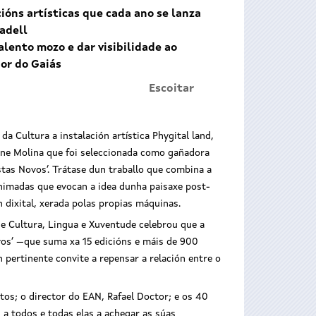
ións artísticas que cada ano se lanza
adell
talento mozo e dar visibilidade ao
or do Gaiás
Escoitar
a Cultura a instalación artística Phygital land,
rene Molina que foi seleccionada como gañadora
tas Novos’. Trátase dun traballo que combina a
animadas que evocan a idea dunha paisaxe post-
n dixital, xerada polas propias máquinas.
de Cultura, Lingua e Xuventude celebrou que a
vos’ —que suma xa 15 edicións e máis de 900
 pertinente convite a repensar a relación entre o
tos; o director do EAN, Rafael Doctor; e os 40
 a todos e todas elas a achegar as súas