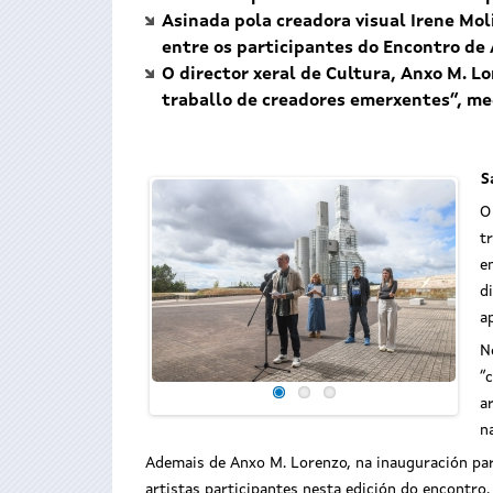
Asinada pola creadora visual Irene Mol
entre os participantes do Encontro de
O director xeral de Cultura, Anxo M. Lo
traballo de creadores emerxentes”, me
S
O
t
e
d
a
N
“
a
n
Ademais de Anxo M. Lorenzo, na inauguración part
artistas participantes nesta edición do encontro