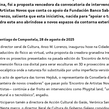
ina, foi a proposta vencedora da convocatoria de intervenc
 Artistas Novos que conta co apoio da Fundación Banco Sab
renzo, salienta que esta iniciativa, nacida para “apoiar o 
dra este ano abríndose a novos espazos da contorna exteri
antiago de Compostela, 28 de agosto de 2025
 director xeral de Cultura, Anxo M. Lorenzo, inaugurou hoxe na Cidade d
raducións do físico ao virtual, unha proposta da creadora granadina I
ntre os proxectos presentados na pasada edición do ‘Encontro de Artis
imensión física coa dixital para xerar esculturas en 3D e proxeccións 
pocalíptica onde a natureza foi substituída por unha imperfecta versió
o acto de apertura das torres Hejduk, o representante da Consellería 
canteira de novos creadores” que pasan polo ‘Encontro de Artistas No
rtistas— continúe a dar froito en intervencións como Phygital land, “un
atural e o tecnolóxico”, engadiu.
iciparon tamén a directora de Acción Cultural do Gaiás, Verónica San
. Neste marco, o director Xeral de Cultura do Goberno Galego convidou