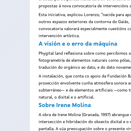
propostas á nova convocatoria de intervencións a
Esta iniciativa, explicou Lorenzo, “nacida para a
outros espazos exteriores da contorna do Gaiás, m
convocatoria valorará especialmente cuestións co
intervención artística.
A visión e o erro da máquina
Phygital land reflexiona sobre como percibimos o
fotogrametría de elementos naturais como pólas, 
tradución do orgánico ao dato, e do dato novamen
A instalación, que conta co apoio da Fundación Ba
proxección envolvente cunha atmosfera sonora a
subterráneo— e de elementos artificiais —como tu
natural, o dixital e o artificial.
Sobre Irene Molina
A obra de Irene Molina (Granada, 1997) abrangue 
intersección e hibridación do obxecto dixital e o
pantalla. A súa preocupación sobre o presente vi