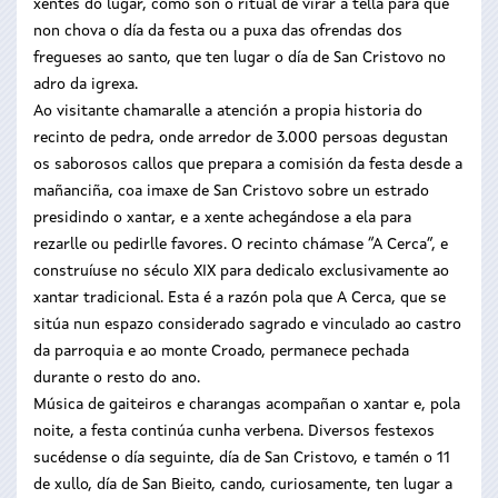
xentes do lugar, como son o ritual de virar a tella para que
non chova o día da festa ou a puxa das ofrendas dos
fregueses ao santo, que ten lugar o día de San Cristovo no
adro da igrexa.
Ao visitante chamaralle a atención a propia historia do
recinto de pedra, onde arredor de 3.000 persoas degustan
os saborosos callos que prepara a comisión da festa desde a
mañanciña, coa imaxe de San Cristovo sobre un estrado
presidindo o xantar, e a xente achegándose a ela para
rezarlle ou pedirlle favores. O recinto chámase “A Cerca”, e
construíuse no século XIX para dedicalo exclusivamente ao
xantar tradicional. Esta é a razón pola que A Cerca, que se
sitúa nun espazo considerado sagrado e vinculado ao castro
da parroquia e ao monte Croado, permanece pechada
durante o resto do ano.
Música de gaiteiros e charangas acompañan o xantar e, pola
noite, a festa continúa cunha verbena. Diversos festexos
sucédense o día seguinte, día de San Cristovo, e tamén o 11
de xullo, día de San Bieito, cando, curiosamente, ten lugar a