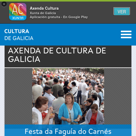
×
Axenda Cultura
VER
Xunta de Galicia
Aplicación gratuíta - En Google Play
Saltar al menú
M
INICIO
›
ACTUALIDADE
›
AXENDA
0
Vostede
AXENDA DE
CULTURA
DE
GALICIA
está
aquí
Festa da Faguía do Carnés