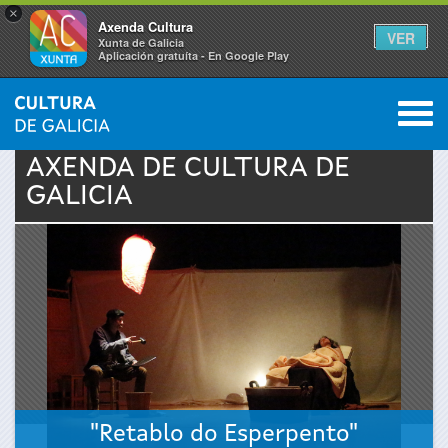
×
Axenda Cultura
VER
Xunta de Galicia
Aplicación gratuíta - En Google Play
Saltar al menú
M
INICIO
›
ACTUALIDADE
›
AXENDA
0
Vostede
AXENDA DE
CULTURA
DE
GALICIA
está
aquí
"Retablo do Esperpento"