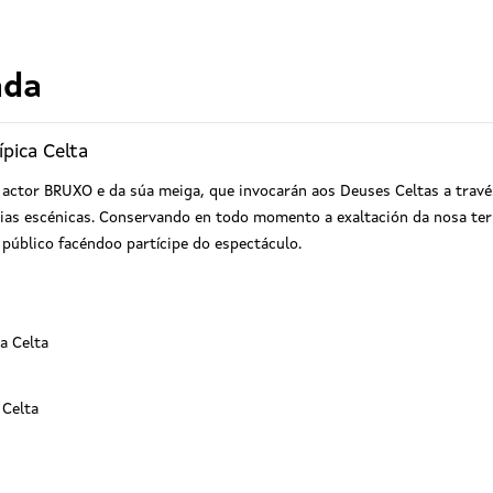
ada
ípica Celta
actor BRUXO e da súa meiga, que invocarán aos Deuses Celtas a través
ias escénicas. Conservando en todo momento a exaltación da nosa terr
público facéndoo partícipe do espectáculo.
ca Celta
a Celta