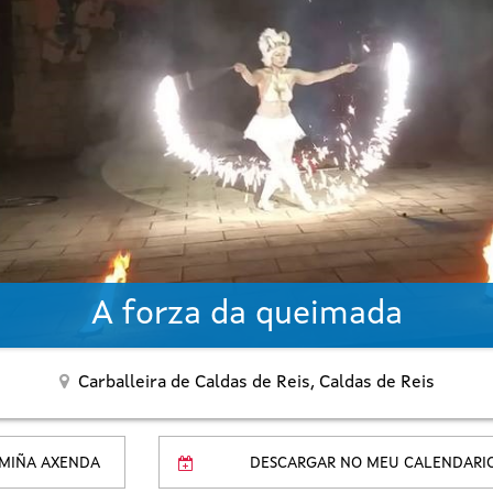
A forza da queimada
Carballeira de Caldas de Reis,
Caldas de Reis
 MIÑA AXENDA
DESCARGAR NO MEU CALENDARI