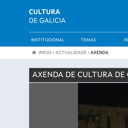
INSTITUCIONAL
TEMAS
P
Menú
INICIO
›
ACTUALIDADE
›
AXENDA
principal
Vostede
AXENDA DE
CULTURA
DE 
está
aquí