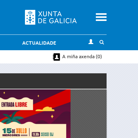
Menu
Toggle
ACTUALIDADE
search
A miña axenda (0)