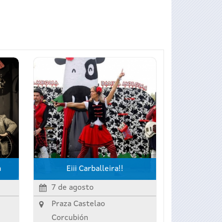
a
Eiii Carballeira!!
7 de agosto
Praza Castelao
Corcubión