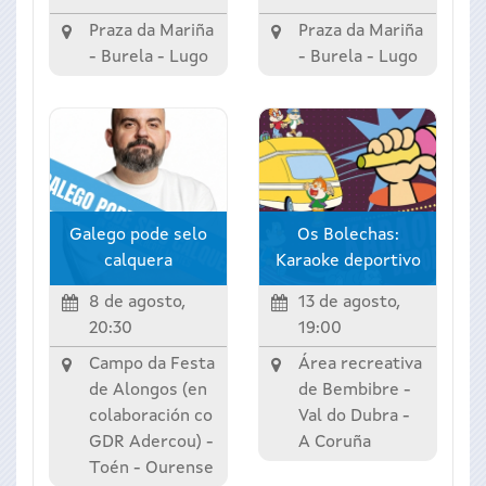
Praza da Mariña
Praza da Mariña
-
Burela
-
Lugo
-
Burela
-
Lugo
Galego pode selo
Os Bolechas:
calquera
Karaoke deportivo
8 de agosto,
13 de agosto,
20:30
19:00
Campo da Festa
Área recreativa
de Alongos (en
de Bembibre -
colaboración co
Val do Dubra
-
GDR Adercou) -
A Coruña
Toén
-
Ourense