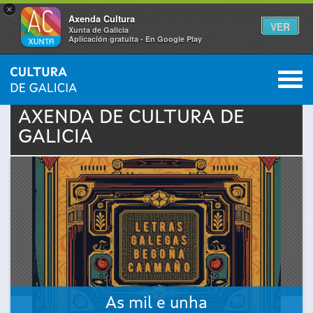
×
Axenda Cultura
VER
Xunta de Galicia
Aplicación gratuíta - En Google Play
Saltar al menú
M
INICIO
›
ACTUALIDADE
›
AXENDA
0
Vostede
AXENDA DE
CULTURA
DE
GALICIA
está
aquí
As mil e unha