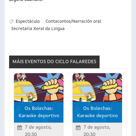
Espectáculo
Contacontos/Narración oral
Secretaría Xeral da Lingua
MÁIS EVENTOS DO CICLO
FALAREDES
Os Bolechas:
Os Bolechas:
Karaoke deportivo
Karaoke deportivo
7 de agosto,
7 de agosto,
20:30
20:30