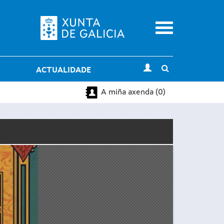
Menu
Toggle
ACTUALIDADE
search
A miña axenda (0)