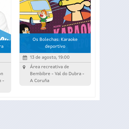
Os Bolechas: Karaoke
ra
deportivo
13 de agosto, 19:00
Área recreativa de
ón
Bembibre -
Val do Dubra
-
n
-
A Coruña