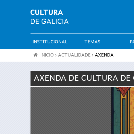
INSTITUCIONAL
TEMAS
P
Menú
INICIO
›
ACTUALIDADE
›
AXENDA
principal
Vostede
AXENDA DE
CULTURA
DE 
está
aquí