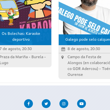
Os Bolechas: Karaoke
deportivo
Galego pode selo calque
7 de agosto, 20:30
8 de agosto, 20:30
Praza da Mariña -
Burela
-
Campo da Festa de
Lugo
Alongos (en colaboraci
co GDR Adercou) -
Toé
Ourense
Facebook
Twitter
Instagram
Youtube