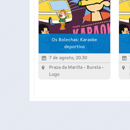
Os Bolechas: Karaoke
deportivo
7 de agosto, 20:30
Praza da Mariña -
Burela
-
Lugo