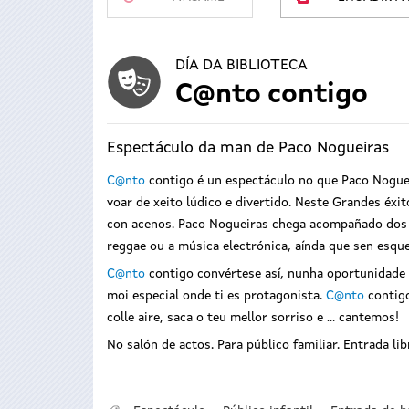
DÍA DA BIBLIOTECA
C@nto contigo
Espectáculo da man de Paco Nogueiras
C@nto
contigo é un espectáculo no que Paco Nogueir
voar de xeito lúdico e divertido. Neste Grandes éx
con acenos. Paco Nogueiras chega acompañado dos s
reggae ou a música electrónica, aínda que sen esquec
C@nto
contigo convértese así, nunha oportunidade 
moi especial onde ti es protagonista.
C@nto
contigo
colle aire, saca o teu mellor sorriso e … cantemos!
No salón de actos. Para público familiar. Entrada li