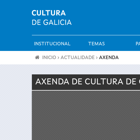
INSTITUCIONAL
TEMAS
P
Menú
INICIO
›
ACTUALIDADE
›
AXENDA
principal
Vostede
AXENDA DE
CULTURA
DE 
está
aquí