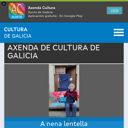
×
Axenda Cultura
VER
Xunta de Galicia
Aplicación gratuíta - En Google Play
Saltar al menú
M
INICIO
›
ACTUALIDADE
›
AXENDA
0
Vostede
AXENDA DE
CULTURA
DE
GALICIA
está
aquí
A nena lentella