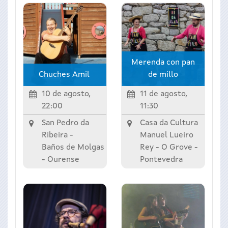
Merenda con pan
Chuches Amil
de millo
10 de agosto,
11 de agosto,
22:00
11:30
San Pedro da
Casa da Cultura
Ribeira -
Manuel Lueiro
Baños de Molgas
Rey -
O Grove
-
-
Ourense
Pontevedra