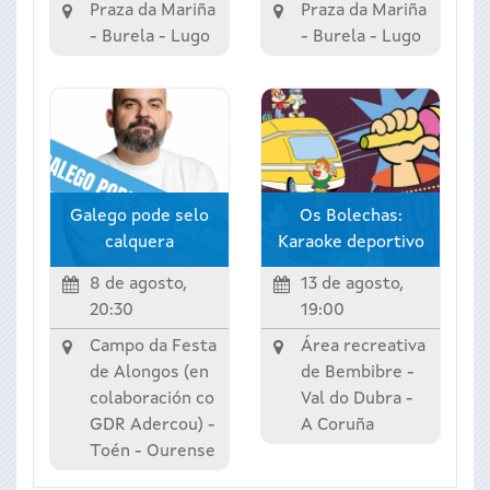
Praza da Mariña
Praza da Mariña
-
Burela
-
Lugo
-
Burela
-
Lugo
Galego pode selo
Os Bolechas:
calquera
Karaoke deportivo
8 de agosto,
13 de agosto,
20:30
19:00
Campo da Festa
Área recreativa
de Alongos (en
de Bembibre -
colaboración co
Val do Dubra
-
GDR Adercou) -
A Coruña
Toén
-
Ourense