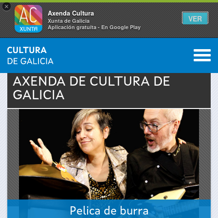
×
Axenda Cultura
VER
Xunta de Galicia
Aplicación gratuíta - En Google Play
Saltar al menú
M
INICIO
›
ACTUALIDADE
›
AXENDA
0
Vostede
AXENDA DE
CULTURA
DE
GALICIA
está
aquí
Pelica de burra