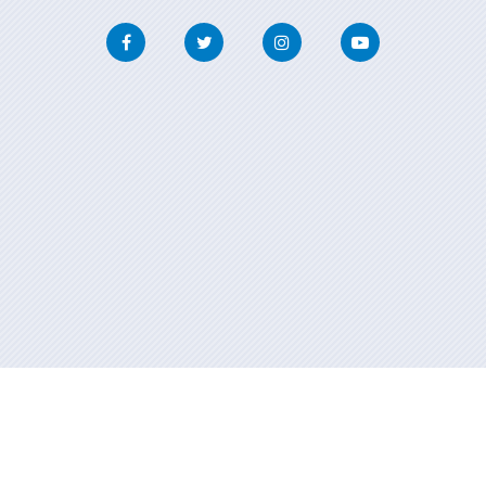
Facebook
Twitter
Instagram
Youtube
Información mantida e publicada na internet pola Xunta de Galicia