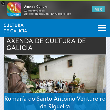
×
Axenda Cultura
VER
Xunta de Galicia
Aplicación gratuíta - En Google Play
Saltar al menú
M
INICIO
›
ACTUALIDADE
›
AXENDA
0
Vostede
AXENDA DE
CULTURA
DE
GALICIA
está
aquí
Romaría do Santo Antonio Ventureiro
da Rigueira