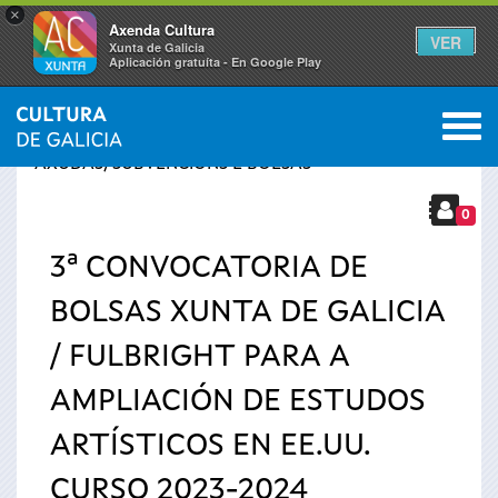
×
Axenda Cultura
VER
Xunta de Galicia
Aplicación gratuíta - En Google Play
Saltar al menú
M
INICIO
›
SERVIZOS
›
Vostede
AXUDAS, SUBVENCIÓNS E BOLSAS
está
0
3ª CONVOCATORIA DE
aquí
BOLSAS XUNTA DE GALICIA
/ FULBRIGHT PARA A
AMPLIACIÓN DE ESTUDOS
ARTÍSTICOS EN EE.UU.
CURSO 2023-2024