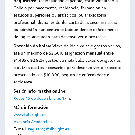
Requisitos:
Nacionalidade española; estar vinculado a
Galicia por nacemento, residencia, formación en
estudos superiores ou artísticos, ou traxectoria
profesional; dispoñer dunha carta de acceso, invitación
ou admisión nun centro estadounidense; coñecemento
de inglés adecuado para desenvolver o proxecto.
Dotación da bolsa:
Viaxe de ida e volta e gastos varios,
ata un máximo de $2.600; asignación mensual entre
$1.485 e $2.925; gastos de matrícula, taxas obrigatorias
e outros gastos necesarios para desenvolver o proxecto
presentado ata $10.000; seguro de enfermidade e
accidente.
Ses
i
ón
Informativa online:
Xoves 15 de decembro ás 17 h
.
Máis información:
www.fulbright.es
Asesoría Académica
E-mail:
registro@fulbright.es