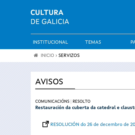
INSTITUCIONAL
TEMAS
P
Menú
INICIO
›
SERVIZOS
principal
Vostede
está
AVISOS
aquí
COMUNICACIÓNS
RESOLTO
Restauración da cuberta da catedral e claus
RESOLUCIÓN do 26 de decembro de 2