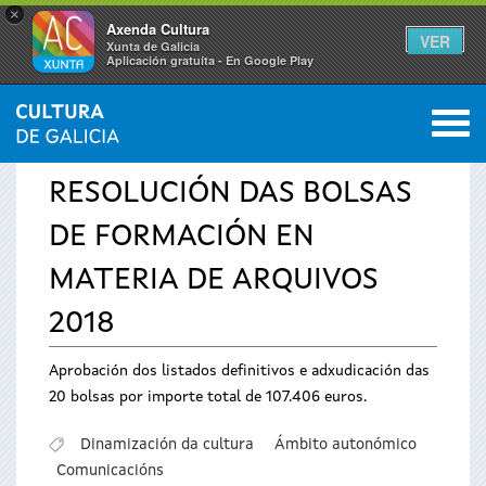
×
Axenda Cultura
VER
Xunta de Galicia
Aplicación gratuíta - En Google Play
Saltar al menú
M
INICIO
›
SERVIZOS
›
AVISOS
0
Vostede
RESOLUCIÓN DAS BOLSAS
está
DE FORMACIÓN EN
aquí
MATERIA DE ARQUIVOS
2018
Aprobación dos listados definitivos e adxudicación das
20 bolsas por importe total de 107.406 euros.
Dinamización da cultura
Ámbito autonómico
Comunicacións