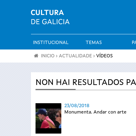
INSTITUCIONAL
TEMAS
P
Menú
INICIO
›
ACTUALIDADE
›
VÍDEOS
principal
Vostede
está
NON HAI RESULTADOS PA
aquí
23/08/2018
Monumenta. Andar con arte