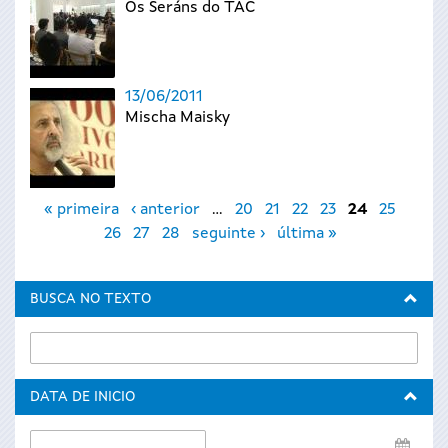
Os Seráns do TAC
13/06/2011
Mischa Maisky
Páxinas
« primeira
‹ anterior
…
20
21
22
23
24
25
26
27
28
seguinte ›
última »
BUSCA NO TEXTO
DATA DE INICIO
Data