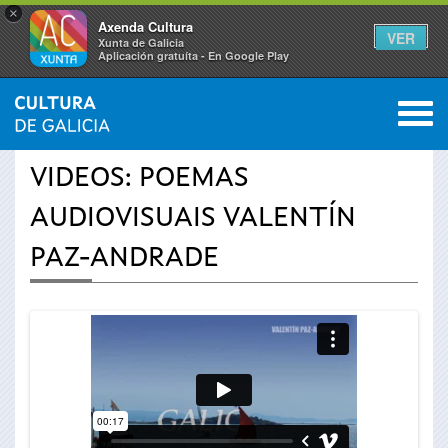
×
Axenda Cultura
VER
Xunta de Galicia
Aplicación gratuíta - En Google Play
Saltar al menú
M
INICIO
›
ACTUALIDADE
›
VÍDEOS
0
Vostede
VIDEOS: POEMAS
está
AUDIOVISUAIS VALENTÍN
aquí
PAZ-ANDRADE