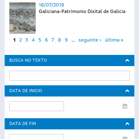
18/07/2018
Galiciana-Patrimonio Dixital de Galicia
Páxinas
1
2
3
4
5
6
7
8
9
…
seguinte ›
última »
BUSCA NO TEXTO
DATA DE INICIO
Data
de
inicio
DATA DE FIN
Data