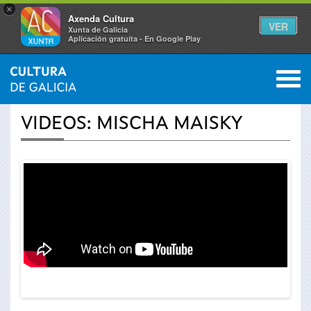
×
Axenda Cultura
VER
Xunta de Galicia
Aplicación gratuíta - En Google Play
Saltar al menú
M
INICIO
›
ACTUALIDADE
›
VÍDEOS
0
Vostede
VIDEOS: MISCHA MAISKY
está
aquí