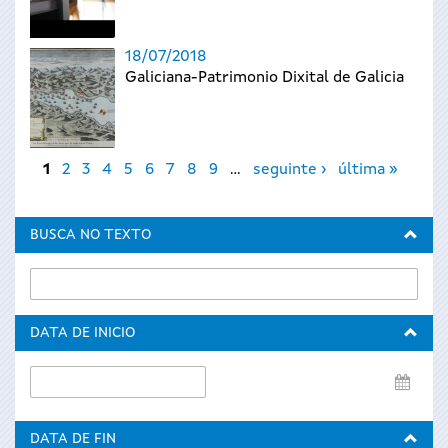
18/07/2018
Galiciana-Patrimonio Dixital de Galicia
Páxinas
1
2
3
4
5
6
7
8
9
…
seguinte ›
última »
BUSCA NO TEXTO
DATA DE INICIO
Data
de
inicio
DATA DE FIN