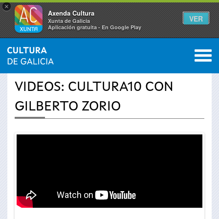
×
Axenda Cultura
VER
Xunta de Galicia
Aplicación gratuíta - En Google Play
Saltar al menú
M
INICIO
›
ACTUALIDADE
›
VÍDEOS
0
Vostede
VIDEOS: CULTURA10 CON
está
GILBERTO ZORIO
aquí