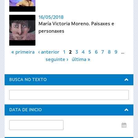
16/05/2018
María Victoria Moreno. Paisaxes e
personaxes
Páxinas
« primeira
‹ anterior
1
2
3
4
5
6
7
8
9
…
seguinte ›
última »
BUSCA NO TEXTO
DATA DE INICIO
Data
de