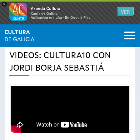
×
Axenda Cultura
VER
Xunta de Galicia
Aplicación gratuíta - En Google Play
Saltar al menú
M
INICIO
›
ACTUALIDADE
›
VÍDEOS
0
Vostede
VIDEOS: CULTURA10 CON
está
JORDI BORJA SEBASTIÁ
aquí