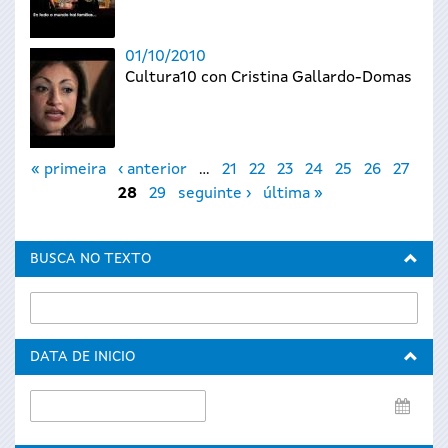
01/10/2010
Cultura10 con Cristina Gallardo-Domas
Páxinas
« primeira
‹ anterior
…
21
22
23
24
25
26
27
28
29
seguinte ›
última »
BUSCA NO TEXTO
DATA DE INICIO
Data
de