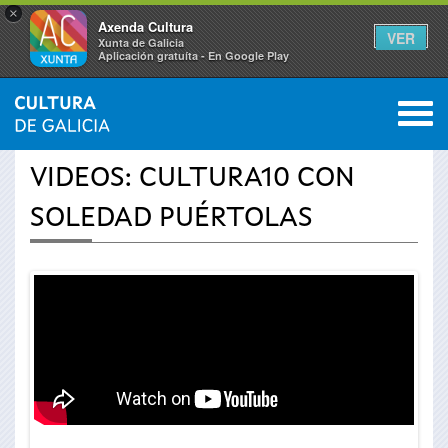
×
Axenda Cultura
VER
Xunta de Galicia
Aplicación gratuíta - En Google Play
Saltar al menú
M
INICIO
›
ACTUALIDADE
›
VÍDEOS
0
Vostede
VIDEOS: CULTURA10 CON
está
SOLEDAD PUÉRTOLAS
aquí