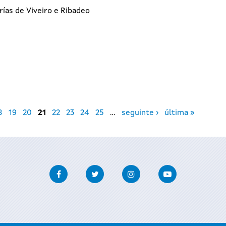
rías de Viveiro e Ribadeo
8
19
20
21
22
23
24
25
…
seguinte ›
última »
Facebook
Twitter
Instagram
Youtube