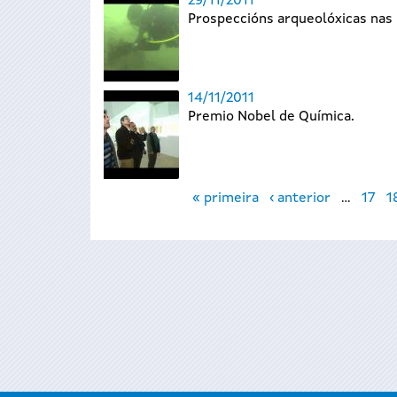
29/11/2011
Prospeccións arqueolóxicas nas 
14/11/2011
Premio Nobel de Química.
Páxinas
« primeira
‹ anterior
…
17
1