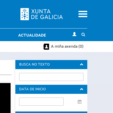
Menu
Toggle
ACTUALIDADE
search
A miña axenda (0)
BUSCA NO TEXTO
DATA DE INICIO
Data
de
inicio