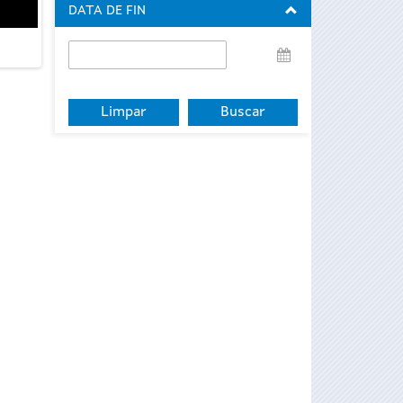
DATA DE FIN
Data
de
fin