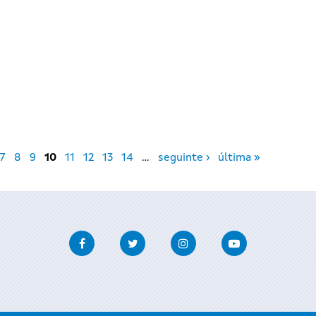
7
8
9
10
11
12
13
14
…
seguinte ›
última »
Facebook
Twitter
Instagram
Youtube