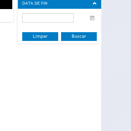
DATA DE FIN
Data
de
fin