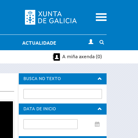
Menu
Toggle
ACTUALIDADE
search
A miña axenda (0)
BUSCA NO TEXTO
DATA DE INICIO
Data
de
inicio