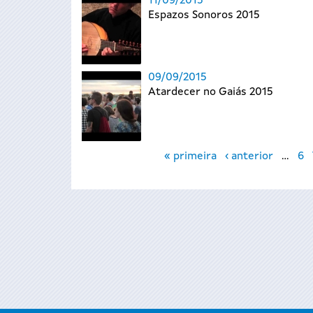
11/09/2015
Espazos Sonoros 2015
09/09/2015
Atardecer no Gaiás 2015
Páxinas
« primeira
‹ anterior
…
6