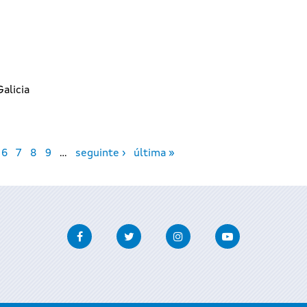
Galicia
6
7
8
9
…
seguinte ›
última »
Facebook
Twitter
Instagram
Youtube