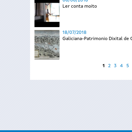
08/08/2018
Ler conta moito
18/07/2018
Galiciana-Patrimonio Dixital de 
Páxinas
1
2
3
4
5