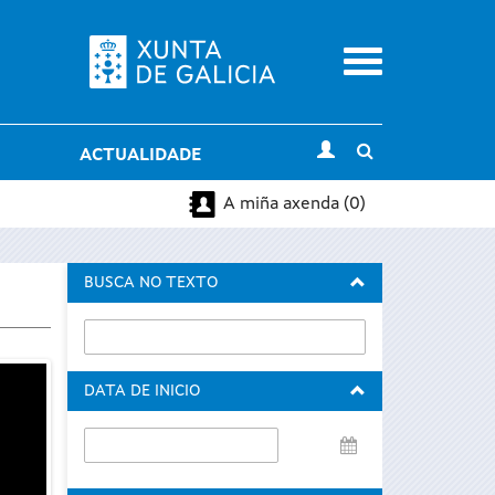
Menu
Toggle
ACTUALIDADE
search
A miña axenda (0)
BUSCA NO TEXTO
DATA DE INICIO
Data
de
inicio