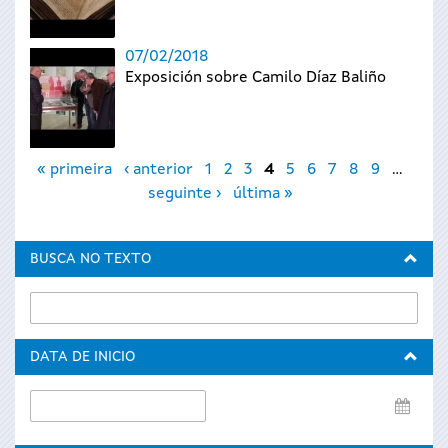
07/02/2018
Exposición sobre Camilo Díaz Baliño
Páxinas
« primeira
‹ anterior
1
2
3
4
5
6
7
8
9
…
seguinte ›
última »
BUSCA NO TEXTO
DATA DE INICIO
Data
de