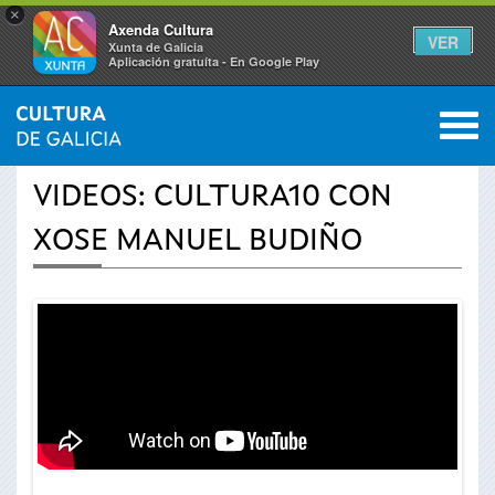
×
Axenda Cultura
VER
Xunta de Galicia
Aplicación gratuíta - En Google Play
Saltar al menú
M
INICIO
›
ACTUALIDADE
›
VÍDEOS
0
Vostede
VIDEOS: CULTURA10 CON
está
XOSE MANUEL BUDIÑO
aquí