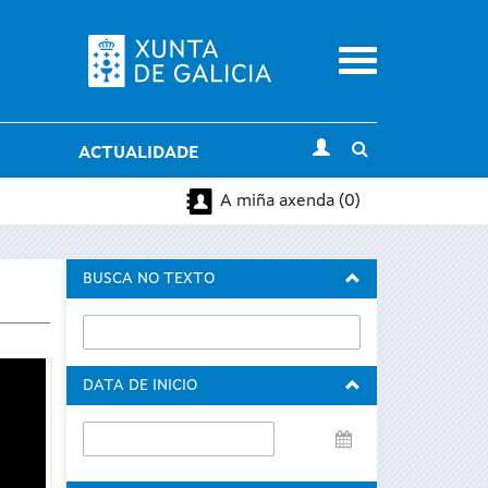
Menu
Toggle
ACTUALIDADE
search
A miña axenda (0)
BUSCA NO TEXTO
DATA DE INICIO
Data
de
inicio