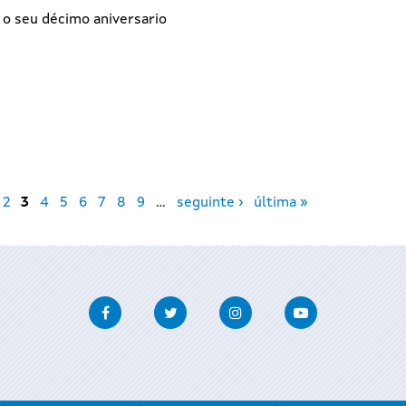
 o seu décimo aniversario
2
3
4
5
6
7
8
9
…
seguinte ›
última »
Facebook
Twitter
Instagram
Youtube