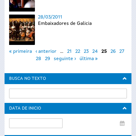
28/03/2011
Embaixadores de Galicia
Páxinas
« primeira
‹ anterior
…
21
22
23
24
25
26
27
28
29
seguinte ›
última »
BUSCA NO TEXTO
DATA DE INICIO
Data
de