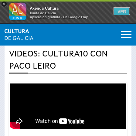
×
Axenda Cultura
VER
Xunta de Galicia
Aplicación gratuíta - En Google Play
Saltar al menú
M
INICIO
›
ACTUALIDADE
›
VÍDEOS
0
Vostede
VIDEOS: CULTURA10 CON
está
PACO LEIRO
aquí