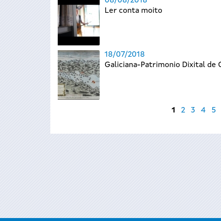
08/08/2018
Ler conta moito
18/07/2018
Galiciana-Patrimonio Dixital de 
Páxinas
1
2
3
4
5