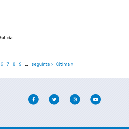
Galicia
6
7
8
9
…
seguinte ›
última »
Facebook
Twitter
Instagram
Youtube