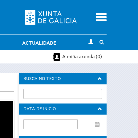
Menu
Toggle
ACTUALIDADE
search
A miña axenda (0)
BUSCA NO TEXTO
DATA DE INICIO
Data
de
inicio