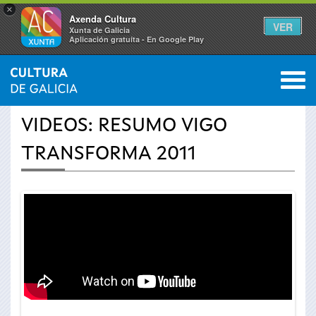
×
Axenda Cultura
VER
Xunta de Galicia
Aplicación gratuíta - En Google Play
Saltar al menú
M
INICIO
›
ACTUALIDADE
›
VÍDEOS
0
Vostede
VIDEOS: RESUMO VIGO
está
TRANSFORMA 2011
aquí