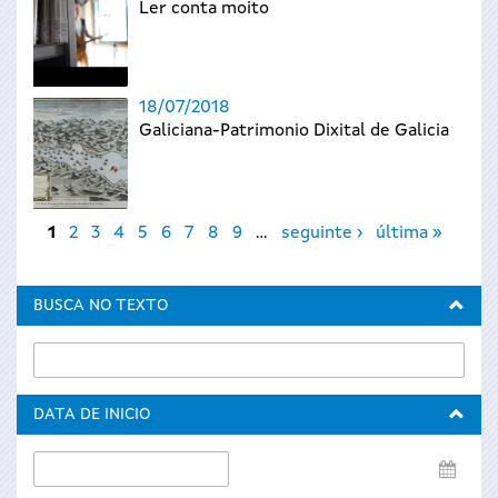
Ler conta moito
18/07/2018
Galiciana-Patrimonio Dixital de Galicia
Páxinas
1
2
3
4
5
6
7
8
9
…
seguinte ›
última »
BUSCA NO TEXTO
DATA DE INICIO
Data
de