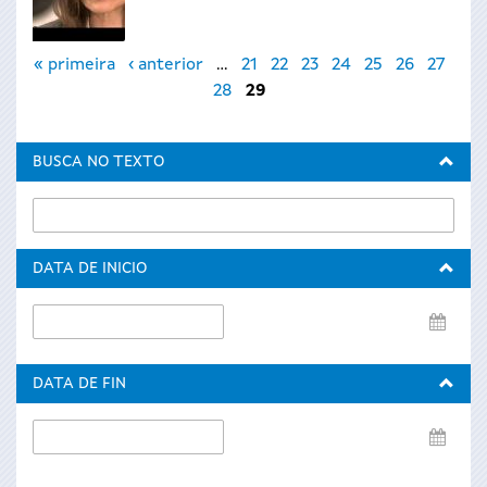
Páxinas
« primeira
‹ anterior
…
21
22
23
24
25
26
27
28
29
BUSCA NO TEXTO
DATA DE INICIO
Data
de
inicio
DATA DE FIN
Data
de
fin