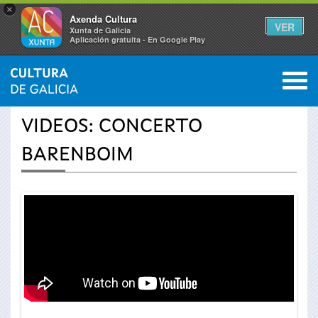
×
Axenda Cultura
VER
Xunta de Galicia
Aplicación gratuíta - En Google Play
Saltar al menú
M
INICIO
›
ACTUALIDADE
›
VÍDEOS
0
Vostede
VIDEOS: CONCERTO
está
BARENBOIM
aquí