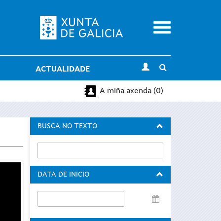
Menu
Toggle
ACTUALIDADE
search
A miña axenda (0)
BUSCA NO TEXTO
DATA DE INICIO
Data
de
inicio