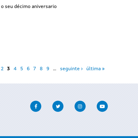
 o seu décimo aniversario
2
3
4
5
6
7
8
9
…
seguinte ›
última »
Facebook
Twitter
Instagram
Youtube