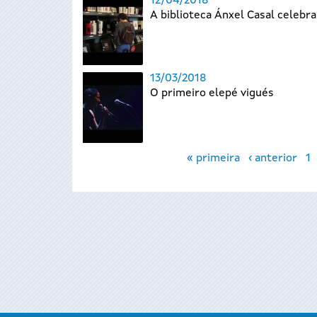
12/04/2018
A biblioteca Ánxel Casal celebra
13/03/2018
O primeiro elepé vigués
Páxinas
« primeira
‹ anterior
1