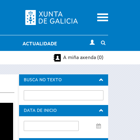
Menu
Toggle
ACTUALIDADE
search
A miña axenda (0)
BUSCA NO TEXTO
DATA DE INICIO
Data
de
inicio