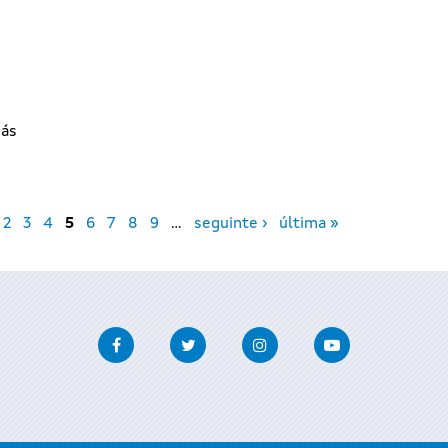
iás
2
3
4
5
6
7
8
9
…
seguinte ›
última »
Facebook
Twitter
Instagram
Youtube