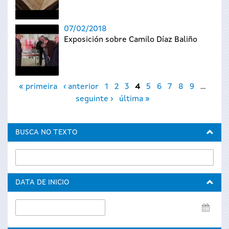
07/02/2018
Exposición sobre Camilo Díaz Baliño
Páxinas
« primeira
‹ anterior
1
2
3
4
5
6
7
8
9
…
seguinte ›
última »
BUSCA NO TEXTO
DATA DE INICIO
Data
de