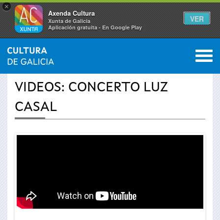
×
Axenda Cultura
VER
Xunta de Galicia
Aplicación gratuíta - En Google Play
Saltar al menú
M
INICIO
›
ACTUALIDADE
›
VÍDEOS
0
Vostede
VIDEOS: CONCERTO LUZ
está
CASAL
aquí